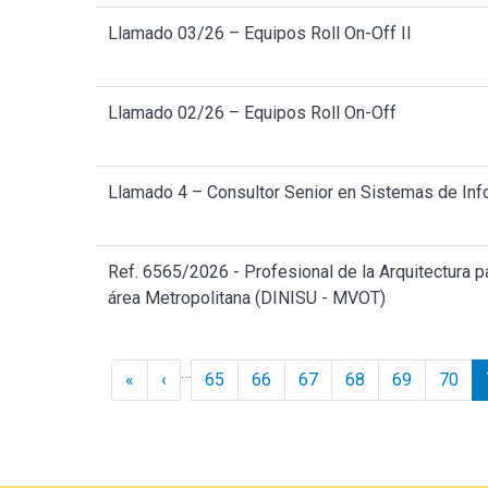
Llamado 03/26 – Equipos Roll On-Off II
Llamado 02/26 – Equipos Roll On-Off
Llamado 4 – Consultor Senior en Sistemas de Inf
Ref. 6565/2026 - Profesional de la Arquitectura pa
área Metropolitana (DINISU - MVOT)
Paginación
…
« Inicio
‹ Anterior
«
‹
65
66
67
68
69
70