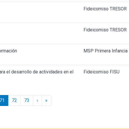
Fideicomiso TRESOR
Fideicomiso TRESOR
ormación
MSP Primera Infancia
ra el desarrollo de actividades en el
Fideicomiso FISU
Siguiente ›
Último »
71
72
73
›
»