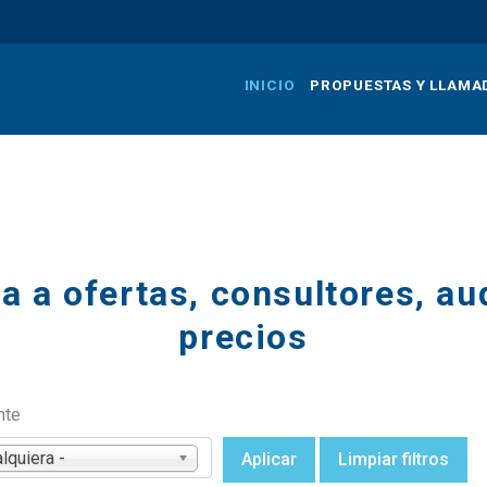
Pasar
al
contenido
INICIO
PROPUESTAS Y LLAMA
principal
a a ofertas, consultores, au
precios
nte
alquiera -
Aplicar
Limpiar filtros