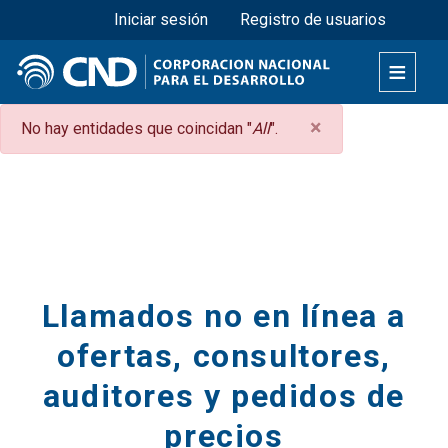
Menú superior
Pasar
Iniciar sesión
Registro de usuarios
al
contenido
principal
×
Mensaje
No hay entidades que coincidan "
All
".
de
Secciones
error
Llamados no en línea a
ofertas, consultores,
auditores y pedidos de
precios