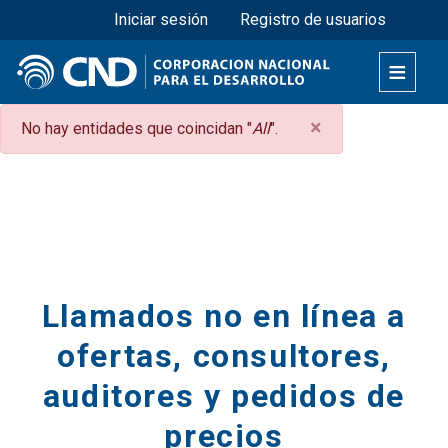
Menú superior
Pasar
Iniciar sesión
Registro de usuarios
al
contenido
principal
×
Mensaje
No hay entidades que coincidan "
All
".
de
Secciones
error
Llamados no en línea a
ofertas, consultores,
auditores y pedidos de
precios