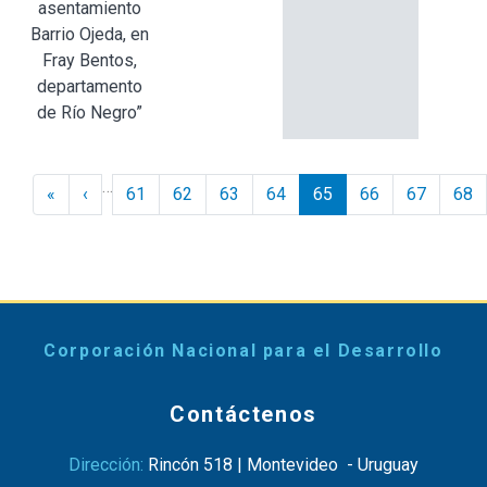
asentamiento
Barrio Ojeda, en
Fray Bentos,
departamento
de Río Negro”
Paginación
…
« Inicio
‹ Anterior
«
‹
61
62
63
64
65
66
67
68
Corporación Nacional para el Desarrollo
Contáctenos
Dirección:
Rincón 518 | Montevideo - Uruguay