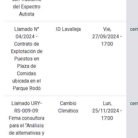
del Espectro
Autista
Llamado N°
ID Lavalleja
Vie,
cer
04/2024 -
27/09/2024 -
Contrato de
17:00
Explotación de
Puestos en
Plaza de
Comidas
ubicada en el
Parque Rodó
Llamado URY-
Cambio
Lun,
cer
RS-009-09:
Climático
25/11/2024 -
Firma consultora
17:00
para el “Análisis
de alternativas y