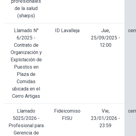
profesionales
de la salud
(sharps)
Llamado N°
ID Lavalleja
Jue,
cer
6/2025 -
25/09/2025 -
Contrato de
12:00
Organización y
Explotación de
Puestos en
Plaza de
Comidas
ubicada en el
Cerro Artigas
Llamado
Fideicomiso
Vie,
cer
5025/2026 -
FISU
23/01/2026 -
Profesional para
23:59
Gerencia de