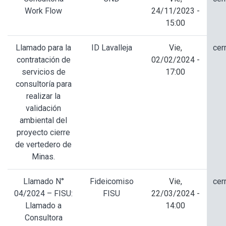
Work Flow
24/11/2023 -
15:00
Llamado para la
ID Lavalleja
Vie,
cer
contratación de
02/02/2024 -
servicios de
17:00
consultoría para
realizar la
validación
ambiental del
proyecto cierre
de vertedero de
Minas.
Llamado N°
Fideicomiso
Vie,
cer
04/2024 – FISU:
FISU
22/03/2024 -
Llamado a
14:00
Consultora