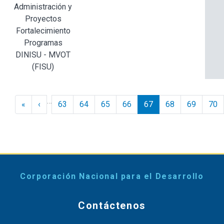
Administración y
Proyectos
Fortalecimiento
Programas
DINISU - MVOT
(FISU)
Paginación
…
« Inicio
‹ Anterior
«
‹
63
64
65
66
67
68
69
70
Corporación Nacional para el Desarrollo
Contáctenos