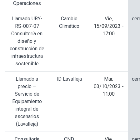
Operaciones
Llamado URY-
Cambio
Vie,
cer
RS-007-07
Climático
15/09/2023 -
Consultoría en
17:00
diseño y
construcción de
infraestructura
sostenible
Llamado a
ID Lavalleja
Mar,
cer
precio –
03/10/2023 -
Servicio de
11:00
Equipamiento
integral de
escenarios
(Lavalleja)
Consultoría
CND
Vie,
cer