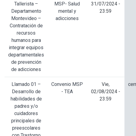
Tallerista –
MSP- Salud
31/07/2024 -
Departamento
mental y
23:59
Montevideo –
adicciones
Contratación de
recursos
humanos para
integrar equipos
departamentales
de prevención
de adicciones
Llamado 01 –
Convenio MSP
Vie,
cer
Desarrollo de
- TEA
02/08/2024 -
habilidades de
23:59
padres y/o
cuidadores
principales de
preescolares
con Trastorno