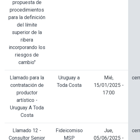
propuesta de
procedimientos
para la definición
del límite
superior de la
ribera
incorporando los
riesgos de
cambio"
Llamado para la
Uruguay a
Mié,
cer
contratación de
Toda Costa
15/01/2025 -
productor
17:00
artístico -
Uruguay A Toda
Costa
Llamado 12 -
Fideicomiso
Jue,
cer
Consultor Senior
MSP
05/06/2025 -