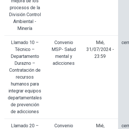
mejora de los
procesos de la
División Control
Ambiental -
Minería
Llamado 10 –
Convenio
Mié,
cer
Técnico –
MSP- Salud
31/07/2024 -
Departamento
mental y
23:59
Durazno –
adicciones
Contratación de
recursos
humanos para
integrar equipos
departamentales
de prevención
de adicciones
Llamado 20 –
Convenio
Mié,
cer