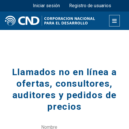
Menú superior
Pasar
Iniciar sesión
Registro de usuarios
al
contenido
principal
Secciones
Llamados no en línea a
ofertas, consultores,
auditores y pedidos de
precios
Nombre