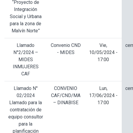
“Proyecto de
Integración
Social y Urbana
para la zona de
Malvín Norte”
Llamado
Convenio CND
Vie,
cer
N°2/2024 –
- MIDES
10/05/2024 -
MIDES
17:00
INMUJERES
CAF
Llamado N°
CONVENIO
Lun,
cer
02/2024
CAF/CND/MA
17/06/2024 -
Llamado para la
– DINABISE
17:00
contratación de
equipo consultor
para la
planificación