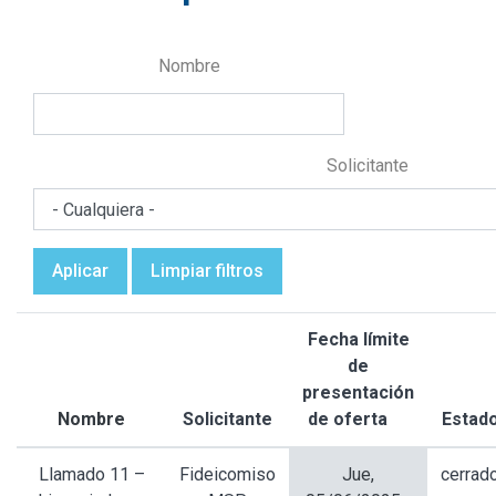
Nombre
Solicitante
Aplicar
Limpiar filtros
Fecha límite
de
presentación
Nombre
Solicitante
de oferta
Estad
Ordenar
descenden
Llamado 11 –
Fideicomiso
Jue,
cerrad