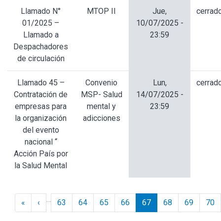
Llamado N°
MTOP II
Jue,
cerrad
01/2025 –
10/07/2025 -
Llamado a
23:59
Despachadores
de circulación
Llamado 45 –
Convenio
Lun,
cerrad
Contratación de
MSP- Salud
14/07/2025 -
empresas para
mental y
23:59
la organización
adicciones
del evento
nacional “
Acción País por
la Salud Mental
Paginación
…
« Inicio
‹ Anterior
«
‹
63
64
65
66
67
68
69
70