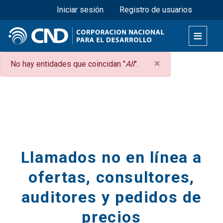
Menú superior
Pasar
Iniciar sesión
Registro de usuarios
al
contenido
principal
×
Mensaje
No hay entidades que coincidan "
All
".
de
Secciones
error
Llamados no en línea a
ofertas, consultores,
auditores y pedidos de
precios