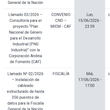
General de la Nación
Llamado 03/2026 –
CONVENIO
Lun,
c
Consultoría para el
CND –
15/06/2026 -
proyecto “Plan
MIEM - CAF
23:59
Nacional de Género
para el Desarrollo
Industrial (PNG
Industria)” con la
Corporación Andina
de Fomento (CAF)
Llamado Nº 02/2026
FISCALÍA
Mié,
c
– Instalación de
17/06/2026 -
cableado
17:00
estructurado de hasta
356 puestos de
datos para la Fiscalía
General de la Nación