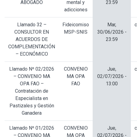
ABOGADO
mental y
23:59
adicciones
Llamado 32 –
Fideicomiso
Mar,
c
CONSULTOR EN
MSP-SNIS
30/06/2026 -
ACUERDOS DE
23:59
COMPLEMENTACIÓN
– ECONÓMICO
Llamado Nº 02/2026
CONVENIO
Jue,
c
– CONVENIO MA
MA OPA
02/07/2026 -
OPA FAO –
FAO
13:00
Contratación de
Especialista en
Pastizales y Gestión
Ganadera
Llamado Nº 01/2026
CONVENIO
Jue,
c
– CONVENIO MA
MA OPA
02/07/2026 -