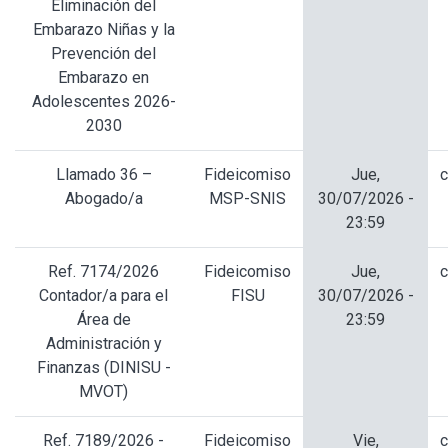
Eliminación del
Embarazo Niñas y la
Prevención del
Embarazo en
Adolescentes 2026-
2030
Llamado 36 –
Fideicomiso
Jue,
c
Abogado/a
MSP-SNIS
30/07/2026 -
23:59
Ref. 7174/2026
Fideicomiso
Jue,
c
Contador/a para el
FISU
30/07/2026 -
Área de
23:59
Administración y
Finanzas (DINISU -
MVOT)
Ref. 7189/2026 -
Fideicomiso
Vie,
c