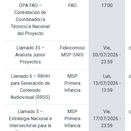
OPA FAO –
FAO
17:00
Contratación de
Coordinador/a
Técnico/a Nacional
del Proyecto
Llamado 35 –
Fideicomiso
Vie,
c
Analista Junior
MSP-SNIS
03/07/2026 -
Proyectos
23:59
Llamado 6 – RRHH
MSP
Lun,
c
para Generación de
Primera
13/07/2026 -
Contenido
Infancia
13:59
Audiovisual (RRSS)
Llamado 5 –
MSP
Vie,
c
Estrategia Nacional e
Primera
17/07/2026 -
Intersectorial para la
Infancia
23:59