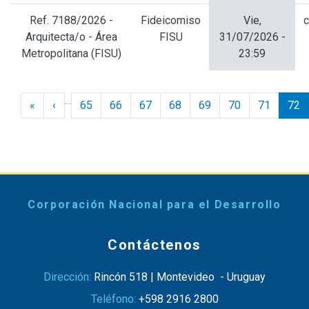
Ref. 7188/2026 -
Fideicomiso
Vie,
c
Arquitecta/o - Área
FISU
31/07/2026 -
Metropolitana (FISU)
23:59
Paginación
…
« Inicio
‹ Anterior
«
‹
65
66
67
68
69
70
71
72
Corporación Nacional para el Desarrollo
Contáctenos
Dirección:
Rincón 518 | Montevideo - Uruguay
Teléfono:
+598 2916 2800