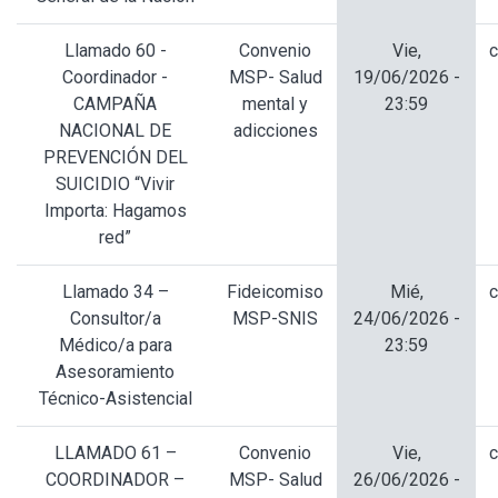
Llamado 60 -
Convenio
Vie,
c
Coordinador -
MSP- Salud
19/06/2026 -
CAMPAÑA
mental y
23:59
NACIONAL DE
adicciones
PREVENCIÓN DEL
SUICIDIO “Vivir
Importa: Hagamos
red”
Llamado 34 –
Fideicomiso
Mié,
c
Consultor/a
MSP-SNIS
24/06/2026 -
Médico/a para
23:59
Asesoramiento
Técnico-Asistencial
LLAMADO 61 –
Convenio
Vie,
c
COORDINADOR –
MSP- Salud
26/06/2026 -