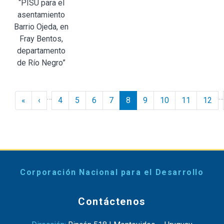
“PISU para el
asentamiento
Barrio Ojeda, en
Fray Bentos,
departamento
de Río Negro”
Paginación
…
…
« Inicio
‹ Anterior
«
‹
4
5
6
7
8
9
10
11
12
Corporación Nacional para el Desarrollo
Contáctenos