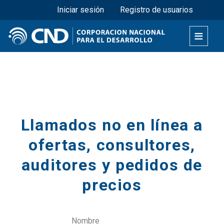
Menú superior
Pasar
Iniciar sesión
Registro de usuarios
al
contenido
principal
Secciones
Llamados no en línea a
ofertas, consultores,
auditores y pedidos de
precios
Nombre