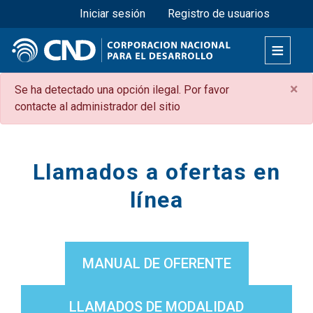
Menú superior
Pasar
Iniciar sesión
Registro de usuarios
al
contenido
principal
×
Mensaje
Se ha detectado una opción ilegal. Por favor
contacte al administrador del sitio
de
error
Secciones
Llamados a ofertas en
línea
MANUAL DE OFERENTE
LLAMADOS DE MODALIDAD