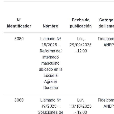
Nº
Fecha de
Catego
identificador
Nombre
publicación
de llam
3080
Llamado Nº
Lun,
Fideicom
15/2025 -
29/09/2025
ANEP
Reforma del
- 12:00
internado
masculino
ubicado en la
Escuela
Agraria
Durazno
3088
Llamado Nº
Lun,
Fideicom
19/2025 –
13/10/2025
ANEP
Soluciones de
- 12:00