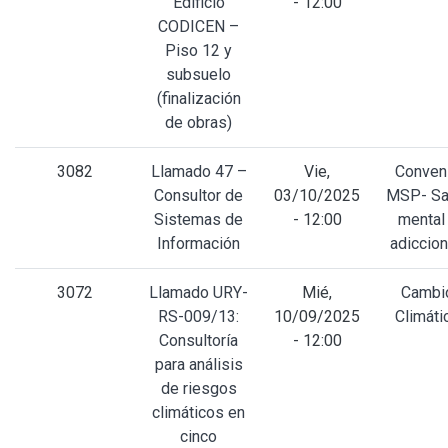
Edificio
- 12:00
CODICEN –
Piso 12 y
subsuelo
(finalización
de obras)
3082
Llamado 47 –
Vie,
Conven
Consultor de
03/10/2025
MSP- Sa
Sistemas de
- 12:00
mental
Información
adiccio
3072
Llamado URY-
Mié,
Cambi
RS-009/13:
10/09/2025
Climáti
Consultoría
- 12:00
para análisis
de riesgos
climáticos en
cinco