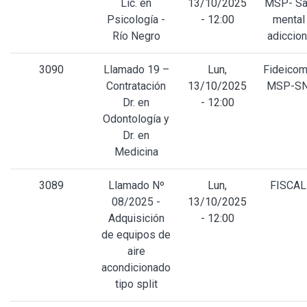
Lic. en
13/10/2025
MSP- Sa
Psicología -
- 12:00
mental
Río Negro
adiccio
3090
Llamado 19 –
Lun,
Fideicom
Contratación
13/10/2025
MSP-SN
Dr. en
- 12:00
Odontología y
Dr. en
Medicina
3089
Llamado Nº
Lun,
FISCAL
08/2025 -
13/10/2025
Adquisición
- 12:00
de equipos de
aire
acondicionado
tipo split