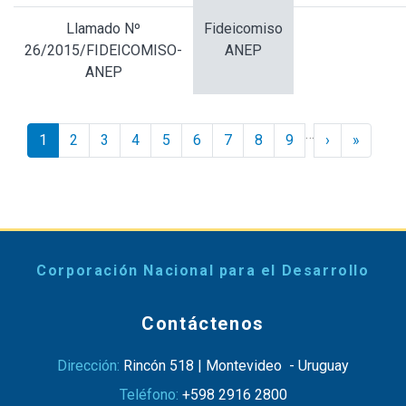
Llamado Nº
Fideicomiso
26/2015/FIDEICOMISO-
ANEP
ANEP
Paginación
…
Siguiente ›
Último 
1
2
3
4
5
6
7
8
9
›
»
Corporación Nacional para el Desarrollo
Contáctenos
Dirección:
Rincón 518 | Montevideo - Uruguay
Teléfono:
+598 2916 2800