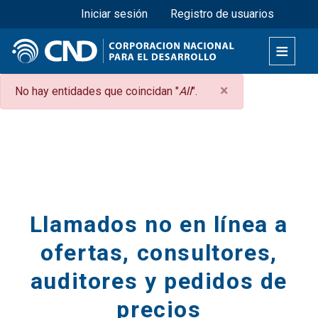
Menú superior
Pasar
Iniciar sesión
Registro de usuarios
al
contenido
principal
×
Mensaje
No hay entidades que coincidan "
All
".
de
Secciones
error
Llamados no en línea a
ofertas, consultores,
auditores y pedidos de
precios