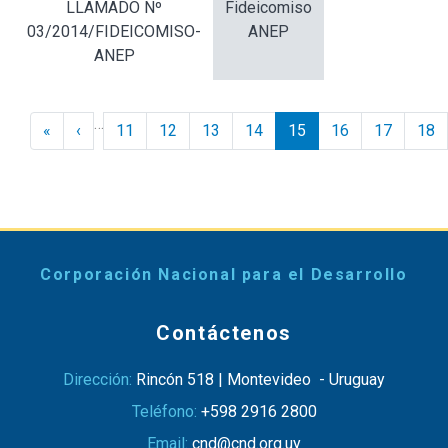
LLAMADO Nº
Fideicomiso
03/2014/FIDEICOMISO-
ANEP
ANEP
Paginación
…
« Inicio
‹ Anterior
«
‹
11
12
13
14
15
16
17
18
Corporación Nacional para el Desarrollo
Contáctenos
Dirección:
Rincón 518 | Montevideo - Uruguay
Teléfono:
+598 2916 2800
Email:
cnd@cnd.org.uy