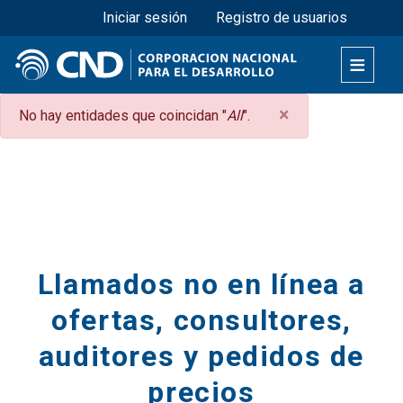
Menú superior
Pasar
Iniciar sesión
Registro de usuarios
al
contenido
principal
×
Mensaje
No hay entidades que coincidan "
All
".
de
Secciones
error
Llamados no en línea a
ofertas, consultores,
auditores y pedidos de
precios