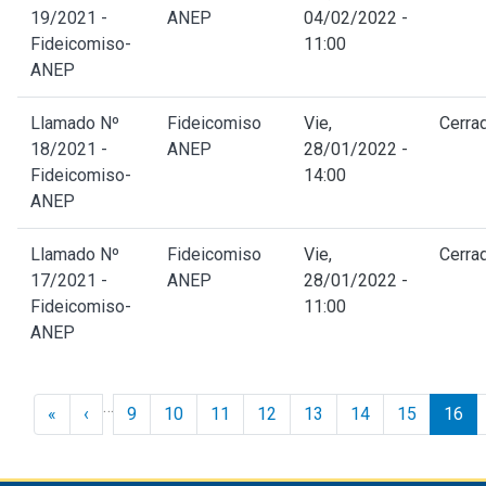
19/2021 -
ANEP
04/02/2022 -
Fideicomiso-
11:00
ANEP
Llamado Nº
Fideicomiso
Vie,
Cerra
18/2021 -
ANEP
28/01/2022 -
Fideicomiso-
14:00
ANEP
Llamado Nº
Fideicomiso
Vie,
Cerra
17/2021 -
ANEP
28/01/2022 -
Fideicomiso-
11:00
ANEP
Paginación
…
« Inicio
‹ Anterior
«
‹
9
10
11
12
13
14
15
16