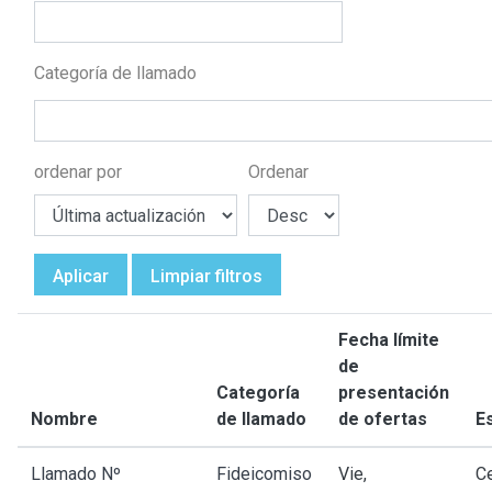
Categoría de llamado
ordenar por
Ordenar
Aplicar
Limpiar filtros
Fecha límite
de
Categoría
presentación
Nombre
de llamado
de ofertas
E
Llamado Nº
Fideicomiso
Vie,
C