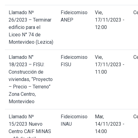
Llamado Nº
Fideicomiso
Vie,
C
26/2023 – Terminar
ANEP
17/11/2023 -
edificio para el
12:00
Liceo N° 74 de
Montevideo (Lezica)
Llamado N°
Fideicomiso
Vie,
C
18/2023 – FISU:
FISU
17/11/2023 -
Construcción de
11:00
viviendas, “Proyecto
– Precio – Terreno”
Zona Centro,
Montevideo
Llamado Nº
Fideicomiso
Mar,
C
15/2023 Nuevo
INAU
14/11/2023 -
Centro CAIF MINAS
14:00