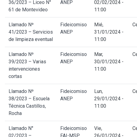
36/2023 – Liceo N°
ANEP
02/02/2024 -
61 de Montevideo
11:00
Llamado Nº
Fideicomiso
Mié,
C
41/2023 – Servicios
ANEP
31/01/2024 -
de limpieza eventual
11:00
Llamado Nº
Fideicomiso
Mar,
C
39/2023 – Varias
ANEP
30/01/2024 -
intervenciones
11:00
cortas
Llamado Nº
Fideicomiso
Lun,
C
38/2023 – Escuela
ANEP
29/01/2024 -
Técnica Castillos,
11:00
Rocha
Llamado N°
Fideicomiso
Vie,
C
02/2023 –
FAI-MSP
26/01/2024 -