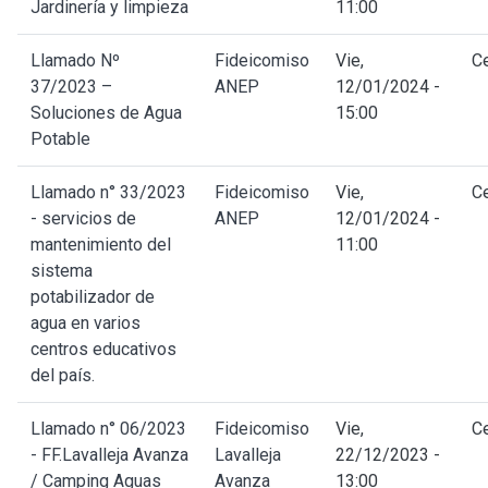
Jardinería y limpieza
11:00
Llamado Nº
Fideicomiso
Vie,
C
37/2023 –
ANEP
12/01/2024 -
Soluciones de Agua
15:00
Potable
Llamado n° 33/2023
Fideicomiso
Vie,
C
- servicios de
ANEP
12/01/2024 -
mantenimiento del
11:00
sistema
potabilizador de
agua en varios
centros educativos
del país.
Llamado n° 06/2023
Fideicomiso
Vie,
C
- FF.Lavalleja Avanza
Lavalleja
22/12/2023 -
/ Camping Aguas
Avanza
13:00