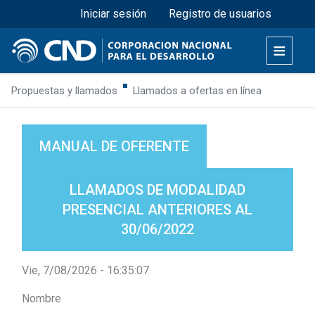
Menú superior
Pasar
Iniciar sesión
Registro de usuarios
al
contenido
principal
Propuestas y llamados
Llamados a ofertas en línea
MANUAL DE OFERENTE
LLAMADOS DE MODALIDAD
PRESENCIAL ANTERIORES AL
30/06/2022
Vie, 7/08/2026 - 16:35:08
Nombre