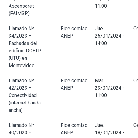
Ascensores
11:00
(FAIMSP)
Llamado Nº
Fideicomiso
Jue,
C
34/2023 –
ANEP
25/01/2024 -
Fachadas del
14:00
edificio DGETP
(UTU) en
Montevideo
Llamado Nº
Fideicomiso
Mar,
C
42/2023 –
ANEP
23/01/2024 -
Conectividad
11:00
(internet banda
ancha)
Llamado Nº
Fideicomiso
Jue,
C
40/2023 –
ANEP
18/01/2024 -