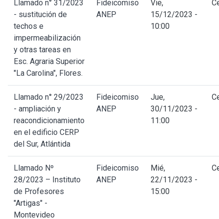
Llamado n° 31/2023
Fideicomiso
Vie,
C
- sustitución de
ANEP
15/12/2023 -
techos e
10:00
impermeabilización
y otras tareas en
Esc. Agraria Superior
"La Carolina", Flores.
Llamado n° 29/2023
Fideicomiso
Jue,
C
- ampliación y
ANEP
30/11/2023 -
reacondicionamiento
11:00
en el edificio CERP
del Sur, Atlántida
Llamado Nº
Fideicomiso
Mié,
C
28/2023 – Instituto
ANEP
22/11/2023 -
de Profesores
15:00
"Artigas" -
Montevideo