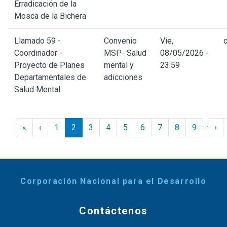
Erradicación de la
Mosca de la Bichera
Llamado 59 -
Convenio
Vie,
Coordinador -
MSP- Salud
08/05/2026 -
Proyecto de Planes
mental y
23:59
Departamentales de
adicciones
Salud Mental
Paginación
…
« Inicio
‹ Anterior
Sig
«
‹
1
2
3
4
5
6
7
8
9
›
Corporación Nacional para el Desarrollo
Contáctenos