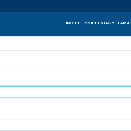
Pasar
al
contenido
INICIO
PROPUESTAS Y LLAMA
principal