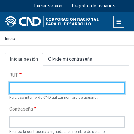
Menú superior
Pasar
Iniciar sesión
Registro de usuarios
al
contenido
principal
Inicio
Primary
Iniciar sesión
Olvide mi contraseña
tabs
RUT
Para uso interno de CND utilizar nombre de usuario.
Contraseña
Escriba la contraseña asignada a su nombre de usuario.