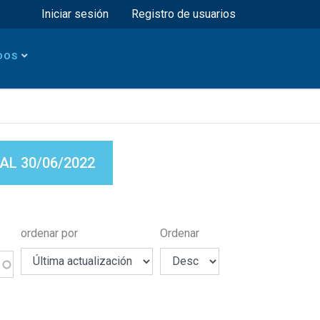
Menú superior
Iniciar sesión
Registro de usuarios
DOS
L 30/06/2022
ordenar por
Ordenar