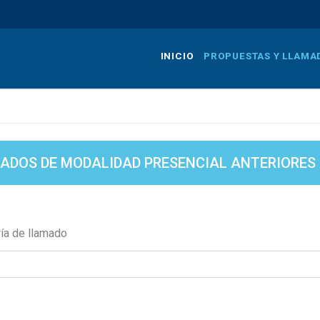
Pasar
al
contenido
INICIO
PROPUESTAS Y LLAMA
principal
ADOS DE MODALIDAD PRESENCIAL ANTERIORES A
ía de llamado