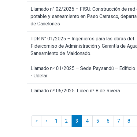
Llamado n° 02/2025 – FISU: Construcción de red
potable y saneamiento en Paso Carrasco, depart
de Canelones
TDR N° 01/2025 – Ingenieros para las obras del
Fideicomiso de Administración y Garantía de Agua
Saneamiento de Maldonado.
Llamado nº 01/2025 – Sede Paysandú – Edificio 
- Udelar
Llamado nº 06/2025: Liceo nº 8 de Rivera
Paginación
« Inicio
‹ Anterior
«
‹
1
2
3
4
5
6
7
8