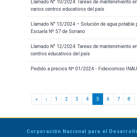
Llamado N° 10/2024: Tareas de mantenimiento e
varios centros educativos del país
Llamado N° 13/2024 – Solución de agua potable p
Escuela Nº 57 de Soriano
Llamado N° 12/2024: Tareas de mantenimiento en
centros educativos del país
Pedido a precios Nº 01/2024 - Fideicomiso INAU 
Paginación
« Inicio
‹ Anterior
«
‹
1
2
3
4
5
6
7
8
Corporación Nacional para el Desarroll