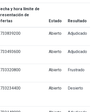
echa y hora límite de
presentación de
ofertas
Estado
Resultado
1733839200
Abierto
Adjudicado
1733493600
Abierto
Adjudicado
1733320800
Abierto
Frustrado
1733234400
Abierto
Desierto