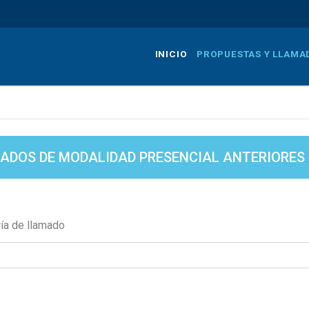
Pasar
al
contenido
INICIO
PROPUESTAS Y LLAMA
principal
ADOS DE MODALIDAD PRESENCIAL ANTERIORES A
ía de llamado