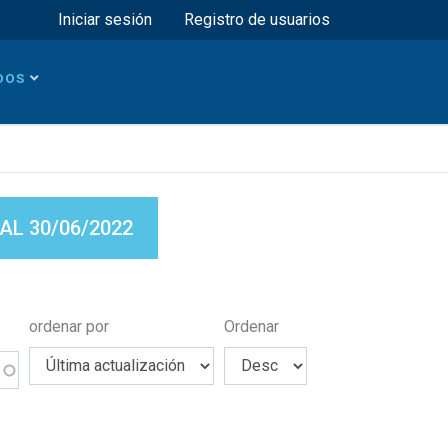
Menú superior
Iniciar sesión
Registro de usuarios
DOS
L 30/06/2022
ordenar por
Ordenar