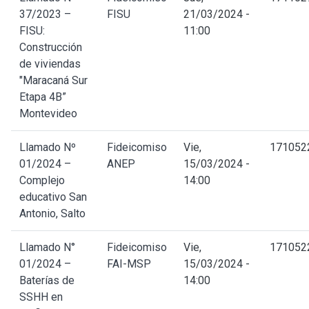
37/2023 –
FISU
21/03/2024 -
FISU:
11:00
Construcción
de viviendas
"Maracaná Sur
Etapa 4B”
Montevideo
Llamado Nº
Fideicomiso
Vie,
171052
01/2024 –
ANEP
15/03/2024 -
Complejo
14:00
educativo San
Antonio, Salto
Llamado N°
Fideicomiso
Vie,
171052
01/2024 –
FAI-MSP
15/03/2024 -
Baterías de
14:00
SSHH en