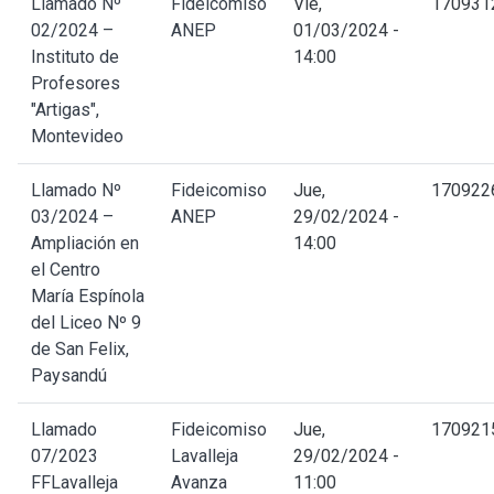
Llamado Nº
Fideicomiso
Vie,
170931
02/2024 –
ANEP
01/03/2024 -
Instituto de
14:00
Profesores
"Artigas",
Montevideo
Llamado Nº
Fideicomiso
Jue,
170922
03/2024 –
ANEP
29/02/2024 -
Ampliación en
14:00
el Centro
María Espínola
del Liceo Nº 9
de San Felix,
Paysandú
Llamado
Fideicomiso
Jue,
170921
07/2023
Lavalleja
29/02/2024 -
FFLavalleja
Avanza
11:00