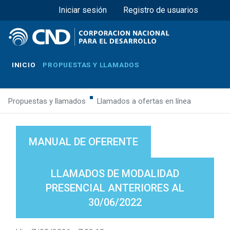
Menú superior
Pasar
Iniciar sesión
Registro de usuarios
al
contenido
principal
INICIO
PROPUESTAS Y LLAMADOS
Propuestas y llamados
Llamados a ofertas en línea
MANUAL DE OFERENTE
LLAMADOS DE MODALIDAD
PRESENCIAL ANTERIORES AL
30/06/2022