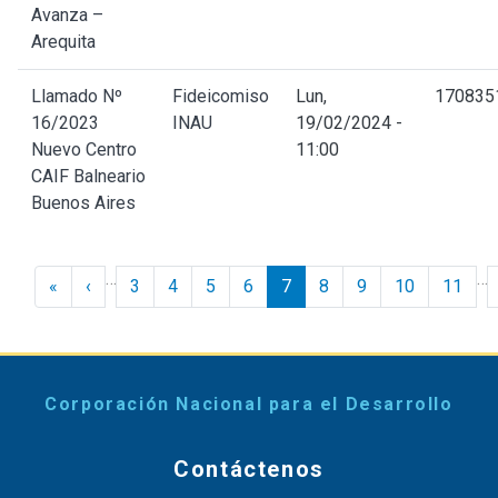
Avanza –
Arequita
Llamado Nº
Fideicomiso
Lun,
170835
16/2023
INAU
19/02/2024 -
Nuevo Centro
11:00
CAIF Balneario
Buenos Aires
Paginación
…
…
« Inicio
‹ Anterior
«
‹
3
4
5
6
7
8
9
10
11
Corporación Nacional para el Desarrollo
Contáctenos