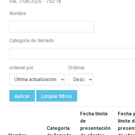
Vie, 7/08/2026 - 7:02:18
Nombre
Categoría de llamado
ordenar por
Ordenar
Aplicar
Limpiar filtros
Fecha límite
Fecha y
de
límite 
Categoría
presentación
presen