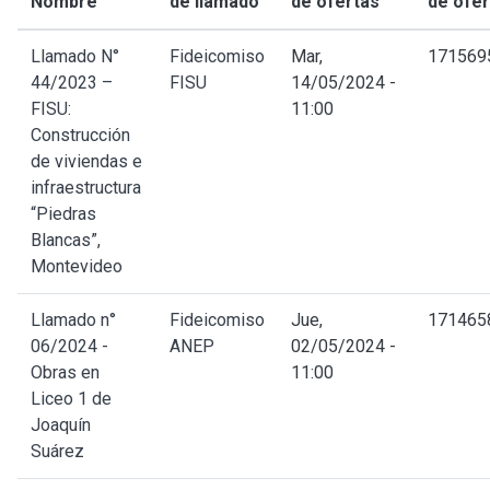
Nombre
de llamado
de ofertas
de ofer
Llamado N°
Fideicomiso
Mar,
171569
44/2023 –
FISU
14/05/2024 -
FISU:
11:00
Construcción
de viviendas e
infraestructura
“Piedras
Blancas”,
Montevideo
Llamado n°
Fideicomiso
Jue,
171465
06/2024 -
ANEP
02/05/2024 -
Obras en
11:00
Liceo 1 de
Joaquín
Suárez