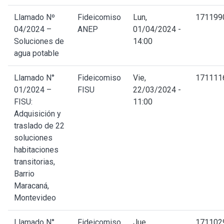
Llamado Nº
Fideicomiso
Lun,
171199
04/2024 –
ANEP
01/04/2024 -
Soluciones de
14:00
agua potable
Llamado N°
Fideicomiso
Vie,
171111
01/2024 –
FISU
22/03/2024 -
FISU:
11:00
Adquisición y
traslado de 22
soluciones
habitaciones
transitorias,
Barrio
Maracaná,
Montevideo
Llamado N°
Fideicomiso
Jue,
171102