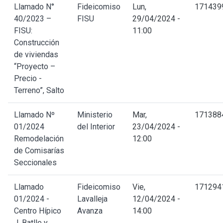
Llamado N°
Fideicomiso
Lun,
171439
40/2023 –
FISU
29/04/2024 -
FISU:
11:00
Construcción
de viviendas
“Proyecto –
Precio -
Terreno”, Salto
Llamado Nº
Ministerio
Mar,
171388
01/2024
del Interior
23/04/2024 -
Remodelación
12:00
de Comisarías
Seccionales
Llamado
Fideicomiso
Vie,
171294
01/2024 -
Lavalleja
12/04/2024 -
Centro Hípico
Avanza
14:00
J. Batlle y