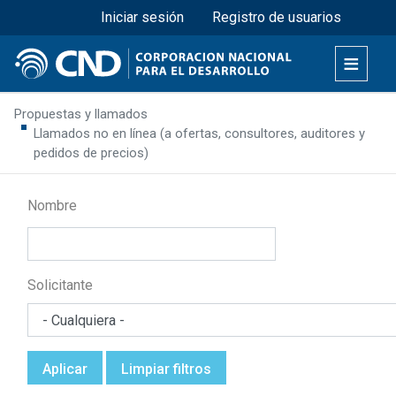
Menú superior
Pasar
Iniciar sesión
Registro de usuarios
al
contenido
principal
Propuestas y llamados
Llamados no en línea (a ofertas, consultores, auditores y
pedidos de precios)
Nombre
Solicitante
Aplicar
Limpiar filtros