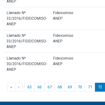
ANEP
Llamado Nº
Fideicomiso
32/2016/FIDEICOMISO-
ANEP
ANEP
Llamado Nº
Fideicomiso
33/2016/FIDEICOMISO-
ANEP
ANEP
Llamado Nº
Fideicomiso
30/2016/FIDEICOMISO-
ANEP
ANEP
Paginación
…
« Inicio
‹ Anterior
«
‹
65
66
67
68
69
70
71
72