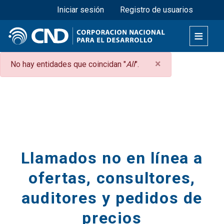
Menú superior
Pasar
Iniciar sesión
Registro de usuarios
al
contenido
principal
×
Mensaje
No hay entidades que coincidan "
All
".
de
Secciones
error
Llamados no en línea a
ofertas, consultores,
auditores y pedidos de
precios