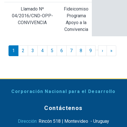
Llamado Nº
Fideicomiso
04/2016/CND-OPP-
Programa
CONVIVENCIA
Apoyo a la
Convivencia
Paginación
…
Siguiente ›
Último 
1
2
3
4
5
6
7
8
9
›
»
Corporación Nacional para el Desarrollo
Contáctenos
Dirección:
Rincón 518 | Montevideo - Uruguay