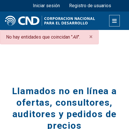
Menú superior
Pasar
Iniciar sesión
Registro de usuarios
al
contenido
principal
×
Mensaje
No hay entidades que coincidan "
All
".
de
Secciones
error
Llamados no en línea a
ofertas, consultores,
auditores y pedidos de
precios