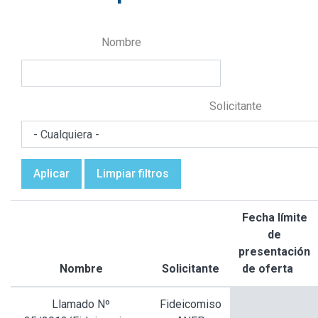
Nombre
Solicitante
Aplicar
Limpiar filtros
Fecha límite
de
presentación
Nombre
Solicitante
de oferta
Or
de
Llamado Nº
Fideicomiso