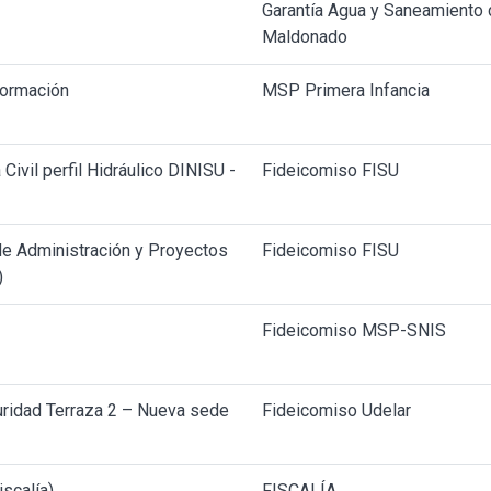
Garantía Agua y Saneamiento
Maldonado
formación
MSP Primera Infancia
ivil perfil Hidráulico DINISU -
Fideicomiso FISU
de Administración y Proyectos
Fideicomiso FISU
)
Fideicomiso MSP-SNIS
uridad Terraza 2 – Nueva sede
Fideicomiso Udelar
scalía)
FISCALÍA