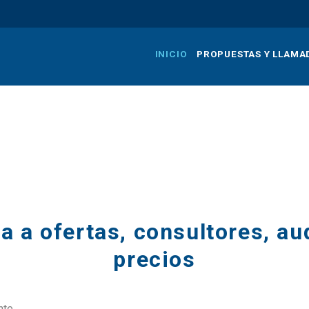
Pasar
al
contenido
INICIO
PROPUESTAS Y LLAMA
principal
a a ofertas, consultores, au
precios
nte