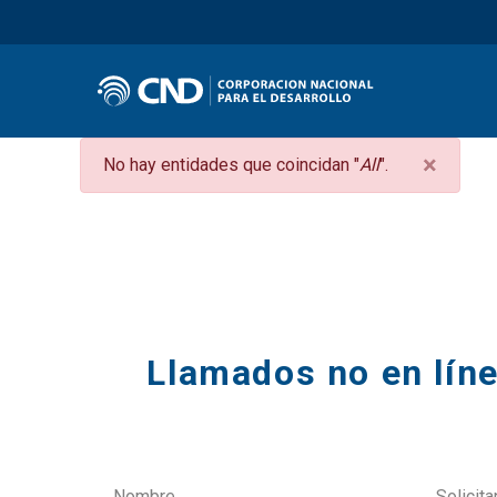
×
Mensaje
No hay entidades que coincidan "
All
".
de
Secciones
error
Llamados no en líne
Nombre
Solicita