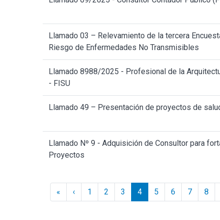
Llamado 03 – Relevamiento de la tercera Encuest
Riesgo de Enfermedades No Transmisibles
Llamado 8988/2025 - Profesional de la Arquitectu
- FISU
Llamado 49 – Presentación de proyectos de salu
Llamado Nº 9 - Adquisición de Consultor para fort
Proyectos
Paginación
« Inicio
‹ Anterior
«
‹
1
2
3
4
5
6
7
8