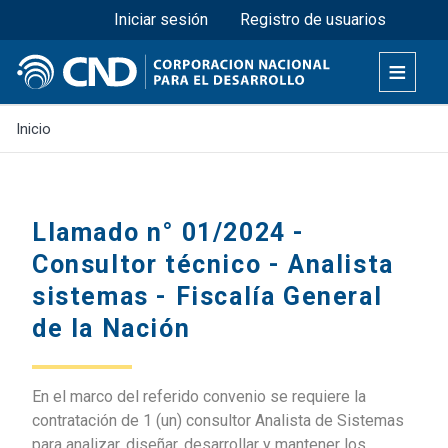
Menú superior
Pasar
Iniciar sesión
Registro de usuarios
al
contenido
principal
Inicio
Llamado n° 01/2024 -
Consultor técnico - Analista
sistemas - Fiscalía General
de la Nación
En el marco del referido convenio se requiere la
contratación de 1 (un) consultor Analista de Sistemas
para analizar, diseñar, desarrollar y mantener los