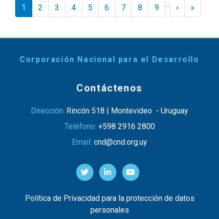
Paginación
…
Siguiente ›
Último 
1
2
3
4
5
6
7
8
9
›
»
Corporación Nacional para el Desarrollo
Contáctenos
Dirección:
Rincón 518 | Montevideo - Uruguay
Teléfono:
+598 2916 2800
Email:
cnd@cnd.org.uy
Política de Privacidad para la protección de datos
personales