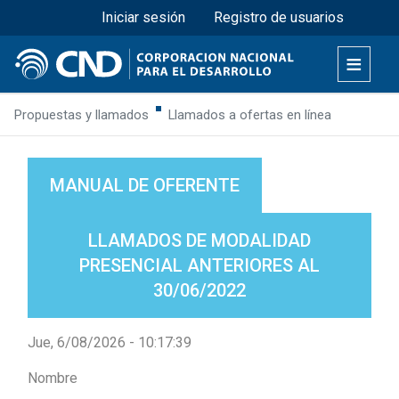
Menú superior
Pasar
Iniciar sesión
Registro de usuarios
al
contenido
principal
Propuestas y llamados
Llamados a ofertas en línea
MANUAL DE OFERENTE
LLAMADOS DE MODALIDAD
PRESENCIAL ANTERIORES AL
30/06/2022
Jue, 6/08/2026 - 10:17:39
Nombre