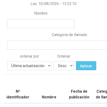
Lun, 10/08/2026 - 13:23:11
Nombre
Categoría de llamado
ordenar por
Ordenar
Aplicar
Nº
Fecha de
Categ
identificador
Nombre
publicación
de ll