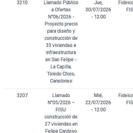
3210
Llamado Público
Jue,
Fideic
a Ofertas
30/07/2026
FI
N°06/2026 -
- 12:00
Proyecto precio
para diseño y
construcción de
33 viviendas e
infraestructura
en San Felipe -
La Capilla,
Toledo Chico,
Canelones
3207
Llamado
Mié,
Fideic
N°05/2026 –
22/07/2026
FI
FISU:
- 12:00
construcción de
27 viviendas en
Felipe Cardoso