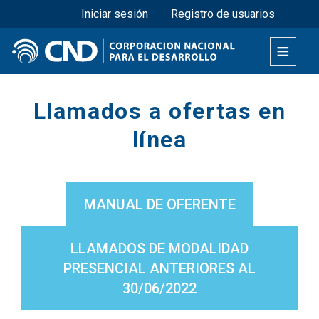
Menú superior
Pasar
Iniciar sesión
Registro de usuarios
al
contenido
principal
Secciones
Llamados a ofertas en
línea
MANUAL DE OFERENTE
LLAMADOS DE MODALIDAD
PRESENCIAL ANTERIORES AL
30/06/2022