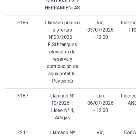
MATERIALES Y
HERRAMIENTAS
3186
Llamado público
Vie,
Fideic
a ofertas
03/07/2026
FI
N°03/2026 –
- 12:00
FISU: tanques
elevados de
reserva y
distribución de
agua potable,
Paysandú
3187
Llamado N°
Lun,
Fideic
10/2026 –
06/07/2026
AN
Liceo N° 4,
- 12:00
Artigas
3211
Llamado Nº
Vie,
Conv