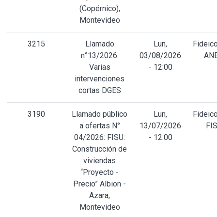
(Copérnico),
Montevideo
3215
Llamado
Lun,
Fideic
n°13/2026:
03/08/2026
AN
Varias
- 12:00
intervenciones
cortas DGES
3190
Llamado público
Lun,
Fideic
a ofertas N°
13/07/2026
FI
04/2026: FISU:
- 12:00
Construcción de
viviendas
“Proyecto -
Precio” Albion -
Azara,
Montevideo