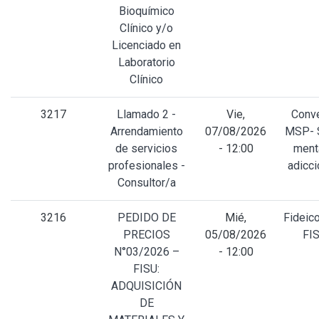
Bioquímico
Clínico y/o
Licenciado en
Laboratorio
Clínico
3217
Llamado 2 -
Vie,
Conv
Arrendamiento
07/08/2026
MSP- 
de servicios
- 12:00
ment
profesionales -
adicc
Consultor/a
3216
PEDIDO DE
Mié,
Fideic
PRECIOS
05/08/2026
FI
N°03/2026 –
- 12:00
FISU:
ADQUISICIÓN
DE