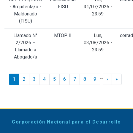
- Arquitecta/o -
FISU
31/07/2026 -
Maldonado
23:59
(FISU)
Llamado N°
MTOP II
Lun,
cerra
2/2026 –
03/08/2026 -
Llamado a
23:59
Abogado/a
Paginación
…
Siguiente ›
Último 
1
2
3
4
5
6
7
8
9
›
»
Corporación Nacional para el Desarrollo