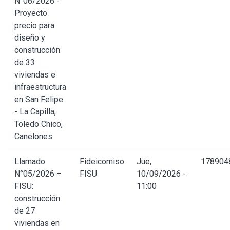
N°06/2026 -
Proyecto
precio para
diseño y
construcción
de 33
viviendas e
infraestructura
en San Felipe
- La Capilla,
Toledo Chico,
Canelones
Llamado
Fideicomiso
Jue,
178904
N°05/2026 –
FISU
10/09/2026 -
FISU:
11:00
construcción
de 27
viviendas en