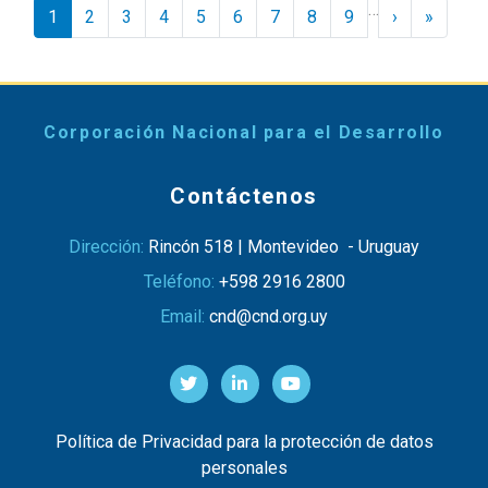
Paginación
…
Siguiente ›
Último 
1
2
3
4
5
6
7
8
9
›
»
Corporación Nacional para el Desarrollo
Contáctenos
Dirección:
Rincón 518 | Montevideo - Uruguay
Teléfono:
+598 2916 2800
Email:
cnd@cnd.org.uy
Política de Privacidad para la protección de datos
personales