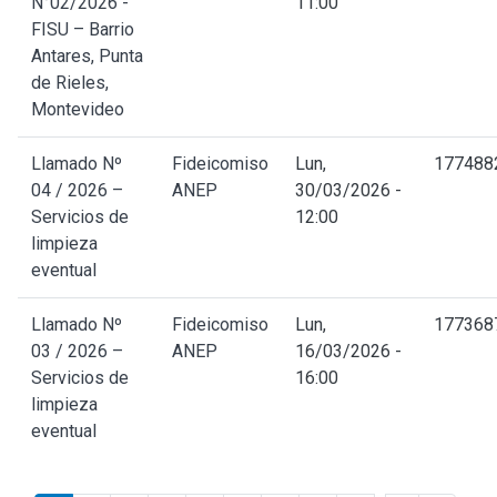
N°02/2026 -
11:00
FISU – Barrio
Antares, Punta
de Rieles,
Montevideo
Llamado Nº
Fideicomiso
Lun,
177488
04 / 2026 –
ANEP
30/03/2026 -
Servicios de
12:00
limpieza
eventual
Llamado Nº
Fideicomiso
Lun,
177368
03 / 2026 –
ANEP
16/03/2026 -
Servicios de
16:00
limpieza
eventual