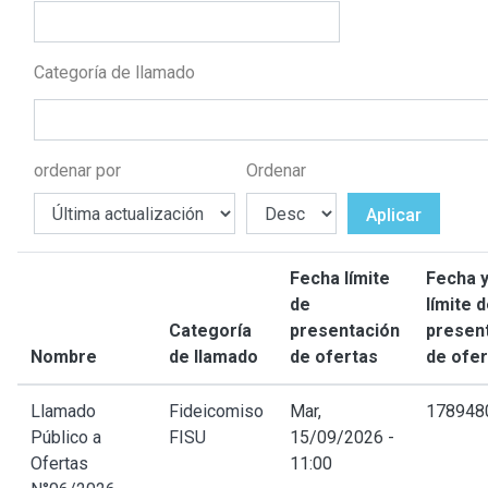
Categoría de llamado
ordenar por
Ordenar
Aplicar
Fecha límite
Fecha y
de
límite 
Categoría
presentación
presen
Nombre
de llamado
de ofertas
de ofer
Llamado
Fideicomiso
Mar,
178948
Público a
FISU
15/09/2026 -
Ofertas
11:00