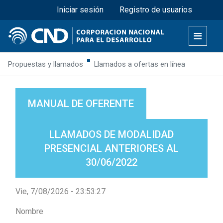
Menú superior
Pasar
Iniciar sesión
Registro de usuarios
al
contenido
principal
Propuestas y llamados
Llamados a ofertas en línea
MANUAL DE OFERENTE
LLAMADOS DE MODALIDAD
PRESENCIAL ANTERIORES AL
30/06/2022
Vie, 7/08/2026 - 23:53:27
Nombre