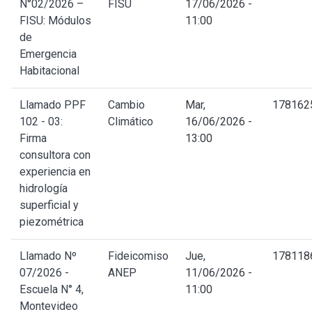
N°02/2026 –
FISU
17/06/2026 -
FISU: Módulos
11:00
de
Emergencia
Habitacional
Llamado PPF
Cambio
Mar,
178162
102 - 03:
Climático
16/06/2026 -
Firma
13:00
consultora con
experiencia en
hidrología
superficial y
piezométrica
Llamado Nº
Fideicomiso
Jue,
178118
07/2026 -
ANEP
11/06/2026 -
Escuela N° 4,
11:00
Montevideo