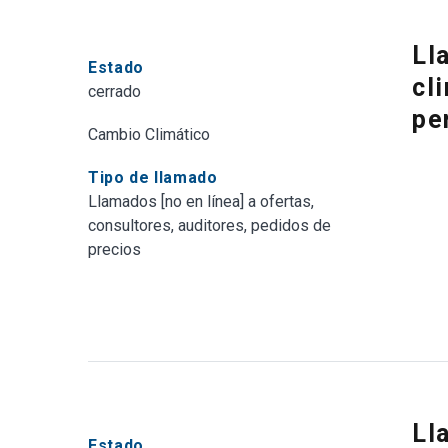
la
preparación
de
Ll
Estado
proyectos
cl
cerrado
para
pe
el
Cambio Climático
Fondo
Verde
Tipo de llamado
para
Llamados [no en línea] a ofertas,
el
consultores, auditores, pedidos de
Clima
precios
Ll
Estado