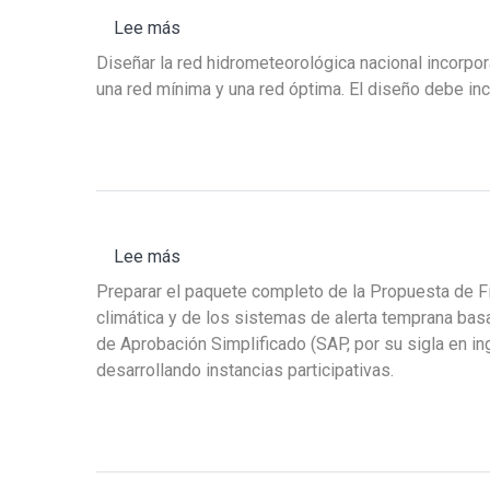
experiencia
Lee más
sobre
en
Llamado
hidrología
Diseñar la red hidrometeorológica nacional incorpor
PPF
superficial
una red mínima y una red óptima. El diseño debe incl
102
y
-
piezométrica
02:
Firma
consultora
con
Lee más
sobre
experiencia
Llamado
en
Preparar el paquete completo de la Propuesta de Fi
PPF102
hidrometeorología
climática y de los sistemas de alerta temprana bas
-
de Aprobación Simplificado (SAP, por su sigla en in
01:
desarrollando instancias participativas.
Firma
consultora
experta
en