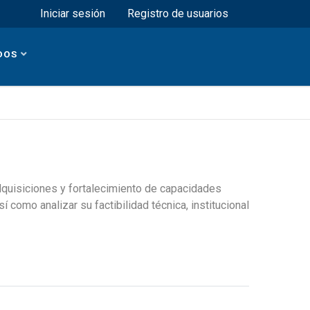
Menú superior
Iniciar sesión
Registro de usuarios
DOS
 adquisiciones y fortalecimiento de capacidades
 como analizar su factibilidad técnica, institucional