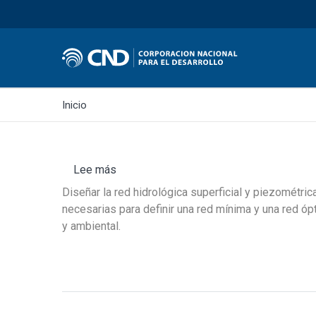
Inicio
Lee más
sobre
Llamado
Diseñar la red hidrológica superficial y piezométric
PPF
necesarias para definir una red mínima y una red ópt
102
y ambiental.
-
03:
Firma
consultora
con