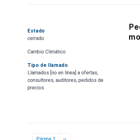
Pe
Estado
mo
cerrado
Cambio Climático
Tipo de llamado
Llamados [no en línea] a ofertas,
consultores, auditores, pedidos de
precios
Paginación
Página 1
Next
››