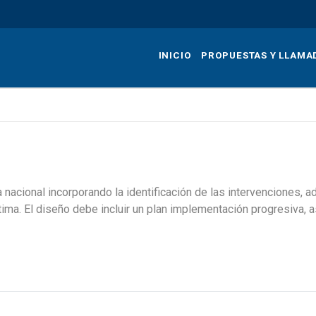
Pasar
al
contenido
INICIO
PROPUESTAS Y LLAMA
principal
a nacional incorporando la identificación de las intervenciones,
ima. El diseño debe incluir un plan implementación progresiva, así