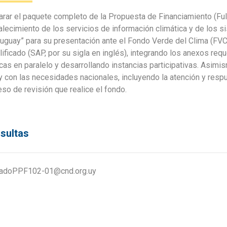
rar el paquete completo de la Propuesta de Financiamiento (Full
alecimiento de los servicios de información climática y de los
ruguay” para su presentación ante el Fondo Verde del Clima (FVC
ificado (SAP, por su sigla en inglés), integrando los anexos req
cas en paralelo y desarrollando instancias participativas. Asimis
 con las necesidades nacionales, incluyendo la atención y resp
so de revisión que realice el fondo.
sultas
adoPPF102-01@cnd.org.uy