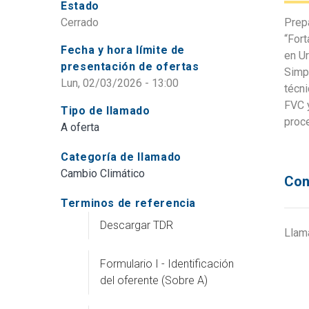
Estado
Cerrado
Prepa
“Fort
Fecha y hora límite de
en U
presentación de ofertas
Simpl
Lun, 02/03/2026 - 13:00
técni
FVC y
Tipo de llamado
proce
A oferta
Categoría de llamado
Cambio Climático
Con
Terminos de referencia
Descargar TDR
Llam
Formulario I - Identificación
del oferente (Sobre A)