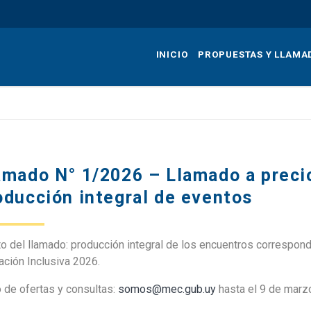
Pasar
al
contenido
INICIO
PROPUESTAS Y LLAMA
principal
amado N° 1/2026 – Llamado a precio
oducción integral de eventos
to del llamado: producción integral de los encuentros corresp
ción Inclusiva 2026.
 de ofertas y consultas:
somos@mec.gub.uy
hasta el 9 de marzo