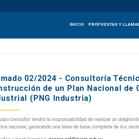
Pasar
al
contenido
INICIO
PROPUESTAS Y LLAMA
principal
amado 02/2024 - Consultoría Técnic
nstrucción de un Plan Nacional de 
dustrial (PNG Industria)
uipo consultor tendrá la responsabilidad de realizar un diagnóst
tria nacional, generando una línea de base completa de los secto