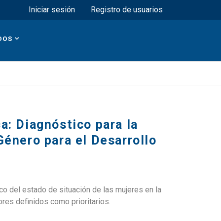
Menú superior
Iniciar sesión
Registro de usuarios
DOS
a: Diagnóstico para la
Género para el Desarrollo
ico del estado de situación de las mujeres en la
res definidos como prioritarios.