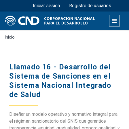
Menú superior
Pasar
Iniciar sesión
Registro de usuarios
al
contenido
principal
Inicio
Llamado 16 - Desarrollo del
Sistema de Sanciones en el
Sistema Nacional Integrado
de Salud
Diseñar un modelo operativo y normativo integral para
el régimen sancionatorio del SNIS que garantice
transparencia, equidad, gradualidad, proporcionalidad, y