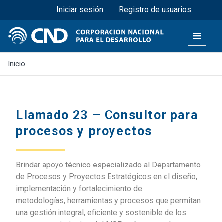
Menú superior
Pasar
Iniciar sesión
Registro de usuarios
al
contenido
principal
Inicio
Llamado 23 – Consultor para
procesos y proyectos
Brindar apoyo técnico especializado al Departamento
de Procesos y Proyectos Estratégicos en el diseño,
implementación y fortalecimiento de
metodologías, herramientas y procesos que permitan
una gestión integral, eficiente y sostenible de los