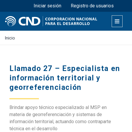
Menú superior
Pasar
Iniciar sesión
Registro de usuarios
al
contenido
principal
Inicio
Llamado 27 – Especialista en
información territorial y
georreferenciación
Brindar apoyo técnico especializado al MSP en
materia de georreferenciación y sistemas de
información territorial, actuando como contraparte
técnica en el desarrollo