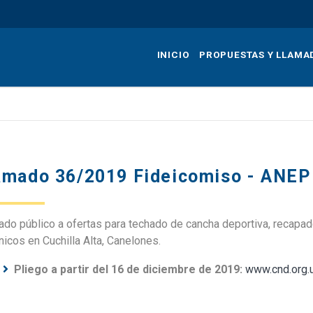
Pasar
al
contenido
INICIO
PROPUESTAS Y LLAMA
principal
amado 36/2019 Fideicomiso - ANEP
ado público a ofertas para techado de cancha deportiva, recapad
nicos en Cuchilla Alta, Canelones.
Pliego a partir del 16 de diciembre de 2019:
www.cnd.org.