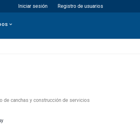
Menú superior
Iniciar sesión
Registro de usuarios
DOS
o de canchas y construcción de servicios
uy