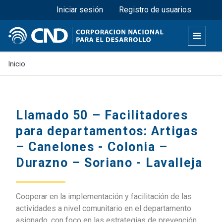
Menú superior
Pasar
Iniciar sesión
Registro de usuarios
al
contenido
principal
Inicio
Llamado 50 – Facilitadores
para departamentos: Artigas
– Canelones - Colonia –
Durazno – Soriano - Lavalleja
Cooperar en la implementación y facilitación de las
actividades a nivel comunitario en el departamento
asignado, con foco en las estrategias de prevención