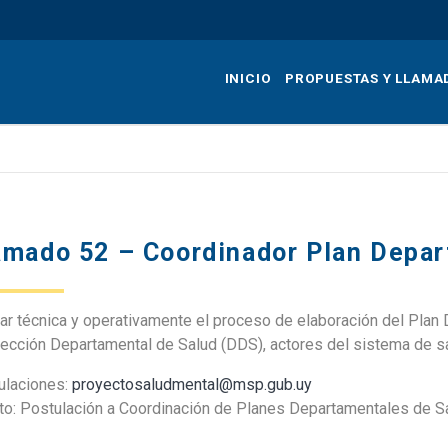
Pasar
al
contenido
INICIO
PROPUESTAS Y LLAMA
principal
amado 52 – Coordinador Plan Depar
ar técnica y operativamente el proceso de elaboración del Plan 
rección Departamental de Salud (DDS), actores del sistema de sal
ulaciones:
proyectosaludmental@msp.gub.uy
to: Postulación a Coordinación de Planes Departamentales de S