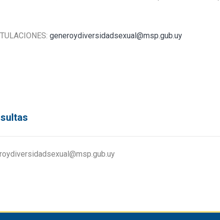
TULACIONES:
generoydiversidadsexual@msp.gub.uy
sultas
roydiversidadsexual@msp.gub.uy