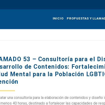
Pasar
al
contenido
INICIO
PROPUESTAS Y LLAMA
principal
AMADO 53 – Consultoría para el Dis
sarrollo de Contenidos: Fortalecim
lud Mental para la Población LGBTI
ención
atar una consultoría para la elaboración de contenidos y diseño i
 menos 40 horas, destinado a fortalecer las capacidades de res