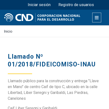
Menú superior
Pasar
Iniciar sesión
Registro de usuarios
al
contenido
principal
Inicio
Llamado Nº
01/2018/FIDEICOMISO-INAU
Llamado público para la construcción y entrega "Llave
en Mano" de centro Caif de tipo C, ubicado en la calle
Libertad, Liber Seregni y Garibaldi, Las Piedras,
Canelones
Caif Liber Seregni y Garibaldi