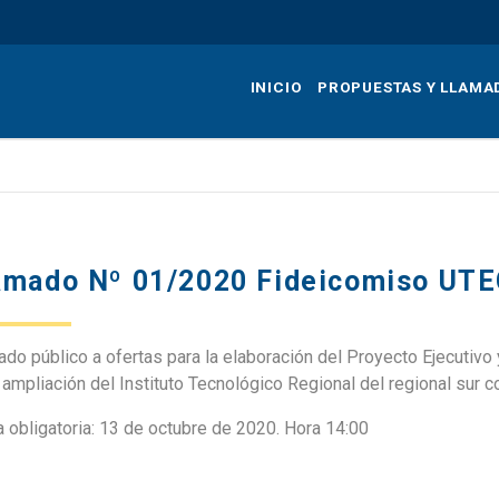
Pasar
al
contenido
INICIO
PROPUESTAS Y LLAMA
principal
amado Nº 01/2020 Fideicomiso UT
do público a ofertas para la elaboración del Proyecto Ejecutivo
 ampliación del Instituto Tecnológico Regional del regional sur 
a obligatoria: 13 de octubre de 2020. Hora 14:00