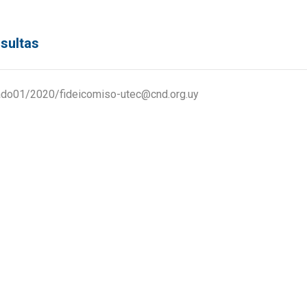
sultas
ado01/2020/fideicomiso-utec@cnd.org.uy