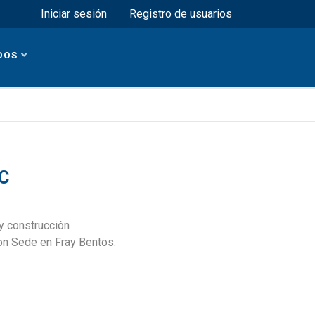
Menú superior
Iniciar sesión
Registro de usuarios
DOS
EC
 y construcción
con Sede en Fray Bentos.