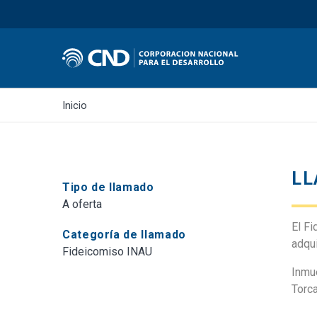
Inicio
LL
Tipo de llamado
A oferta
El Fi
Categoría de llamado
adqui
Fideicomiso INAU
Inmue
Torc