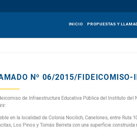
Pasar
al
contenido
INICIO
PROPUESTAS Y LLAMA
principal
AMADO Nº 06/2015/FIDEICOMISO-
deicomiso de Infraestructura Educativa Pública del Instituto de
rir:
ble en la localidad de Colonia Nocilich, Canelones, entre Ruta 1
acitas, Los Pinos y Tomás Berreta con una superficie construi