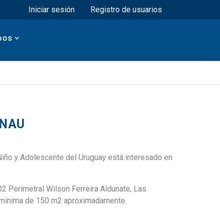
Menú superior
Iniciar sesión
Registro de usuarios
DOS
INAU
l Niño y Adolescente del Uruguay está interesado en
02 Perimetral Wilson Ferreira Aldunate, Las
da mínima de 150 m2 aproximadamente.