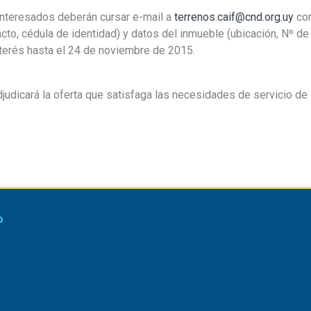
interesados deberán cursar e-mail a
terrenos.caif@cnd.org.uy
con
cto, cédula de identidad) y datos del inmueble (ubicación, Nº de
nterés hasta el 24 de noviembre de 2015.
judicará la oferta que satisfaga las necesidades de servicio de 
o