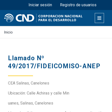
Menú superior
Pasar
Iniciar sesión
Registro de usuarios
al
contenido
principal
Inicio
Llamado Nº
49/2017/FIDEICOMISO-ANEP
CEA Salinas, Canelones
Ubicación: Calle Achiras y calle Min
uanes, Salinas, Canelones