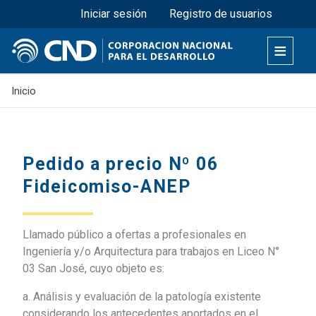
Menú superior
Pasar
Iniciar sesión
Registro de usuarios
al
contenido
principal
Inicio
Pedido a precio Nº 06
Fideicomiso-ANEP
Llamado público a ofertas a profesionales en
Ingeniería y/o Arquitectura para trabajos en Liceo N°
03 San José, cuyo objeto es:
a. Análisis y evaluación de la patología existente
considerando los antecedentes aportados en el