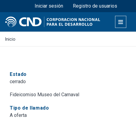
Menú superior
Pasar
Iniciar sesión
Registro de usuarios
al
contenido
principal
Inicio
Estado
cerrado
Fideicomiso Museo del Carnaval
Tipo de llamado
A oferta