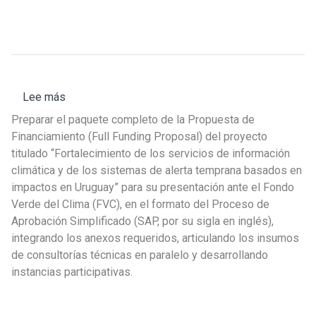
Lavalleja
Lee más
sobre
Llamado
Preparar el paquete completo de la Propuesta de
PPF102
Financiamiento (Full Funding Proposal) del proyecto
-
titulado “Fortalecimiento de los servicios de información
01:
climática y de los sistemas de alerta temprana basados en
Firma
impactos en Uruguay” para su presentación ante el Fondo
consultora
Verde del Clima (FVC), en el formato del Proceso de
experta
Aprobación Simplificado (SAP, por su sigla en inglés),
en
integrando los anexos requeridos, articulando los insumos
la
de consultorías técnicas en paralelo y desarrollando
preparación
instancias participativas.
de
proyectos