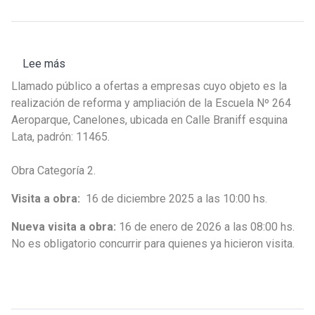
para
el
Fondo
Verde
Lee más
sobre
para
Llamado
el
Llamado público a ofertas a empresas cuyo objeto es la
Nº
Clima
realización de reforma y ampliación de la Escuela Nº 264
24/2025
Aeroparque, Canelones, ubicada en Calle Braniff esquina
-
Lata, padrón: 11465.
Escuela
Nº
Obra Categoría 2.
264
Visita a obra:
Aeroparque,
16 de diciembre 2025 a las 10:00 hs.
Canelones
Nueva visita a obra:
16 de enero de 2026 a las 08:00 hs.
No es obligatorio concurrir para quienes ya hicieron visita.