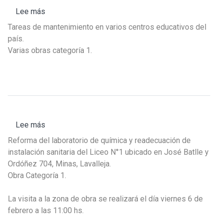
Lee más
sobre
Llamado
Tareas de mantenimiento en varios centros educativos del
02/2026
país.
-
Varias obras categoría 1.
Varias
intervenciones
cortas
en
varios
centros
Lee más
sobre
educativos
Llamado
del
Reforma del laboratorio de química y readecuación de
01/2026
país
instalación sanitaria del Liceo N°1 ubicado en José Batlle y
-
Ordóñez 704, Minas, Lavalleja.
Liceo
Obra Categoría 1.
N°
01,
La visita a la zona de obra se realizará el día viernes 6 de
Minas,
febrero a las 11:00 hs.