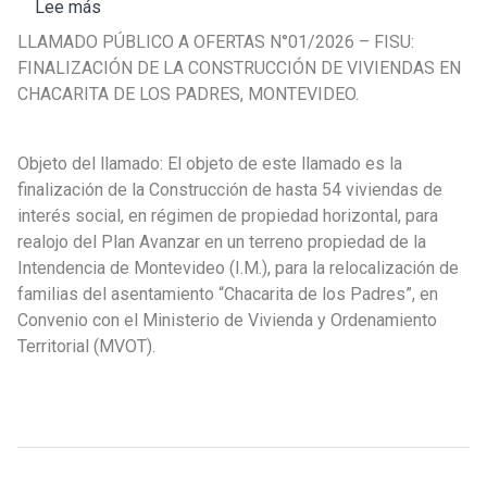
Lee más
sobre
Llamado
LLAMADO PÚBLICO A OFERTAS N°01/2026 – FISU:
N°01/2026
FINALIZACIÓN DE LA CONSTRUCCIÓN DE VIVIENDAS EN
-
CHACARITA DE LOS PADRES, MONTEVIDEO.
FISU:
finalización
Objeto del llamado: El objeto de este llamado es la
de
finalización de la Construcción de hasta 54 viviendas de
la
interés social, en régimen de propiedad horizontal, para
construcción
realojo del Plan Avanzar en un terreno propiedad de la
de
Intendencia de Montevideo (I.M.), para la relocalización de
viviendas
familias del asentamiento “Chacarita de los Padres”, en
en
Convenio con el Ministerio de Vivienda y Ordenamiento
Chacarita
Territorial (MVOT).
De
Los
Padres,
Montevideo