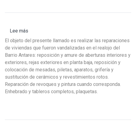
en
hidrología
superficial
y
Lee más
sobre
piezométrica
Pedido
El objeto del presente llamado es realizar las reparaciones
de
de viviendas que fueron vandalizadas en el realojo del
Precios
Barrio Antares: reposición y amure de aberturas interiores y
N°02/2026
exteriores, rejas exteriores en planta baja, reposición y
-
colocación de mesadas, piletas, aparatos, grifería y
FISU
sustitución de cerámicos y revestimientos rotos.
–
Reparación de revoques y pintura cuando corresponda.
Barrio
Enhebrado y tableros completos, plaquetas.
Antares,
Punta
de
Rieles,
Montevideo