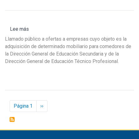
Soluciones
de
agua
potable
Lee más
sobre
para
Llamado
la
Llamado público a ofertas a empresas cuyo objeto es la
Nº
Escuela
adquisición de determinado mobiliario para comedores de
18/2025
n°81
la Dirección General de Educación Secundaria y de la
–
Colonia
Dirección General de Educación Técnico Profesional.
Mobiliario
comedores
ANEP
Paginación
Página 1
Next
››
page