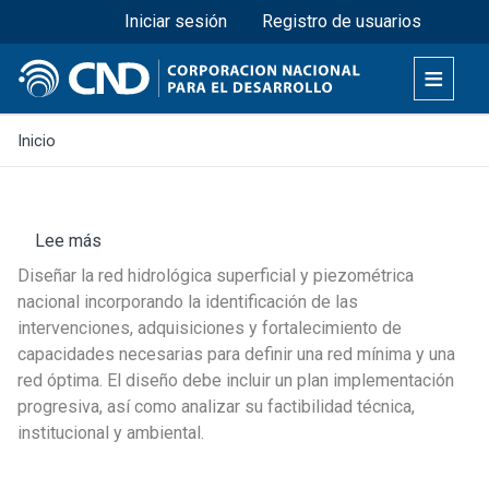
Menú superior
Pasar
Iniciar sesión
Registro de usuarios
al
contenido
principal
Inicio
Lee más
sobre
Llamado
Diseñar la red hidrológica superficial y piezométrica
PPF
nacional incorporando la identificación de las
102
intervenciones, adquisiciones y fortalecimiento de
-
capacidades necesarias para definir una red mínima y una
03:
red óptima. El diseño debe incluir un plan implementación
Firma
progresiva, así como analizar su factibilidad técnica,
consultora
institucional y ambiental.
con
experiencia