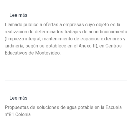
Lee más
sobre
Llamado
Llamado público a ofertas a empresas cuyo objeto es la
Nº
realización de determinados trabajos de acondicionamiento
23/2025
(limpieza integral, mantenimiento de espacios exteriores y
–
jardinería, según se establece en el Anexo II), en Centros
Jardinería
Educativos de Montevideo.
y
limpieza
Lee más
sobre
Llamado
Propuestas de soluciones de agua potable en la Escuela
Nº
n°81 Colonia.
20/2025
–