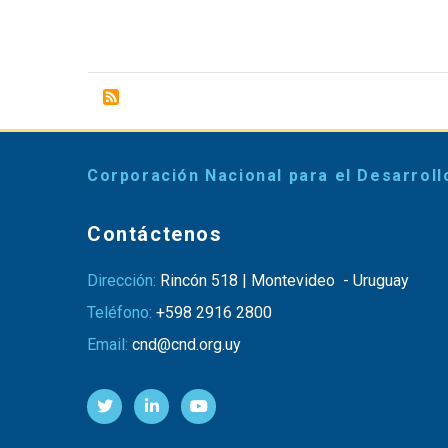
Corporación Nacional para el Desarroll
Contáctenos
Dirección:
Rincón 518 | Montevideo - Uruguay
Teléfono:
+598 2916 2800
Email:
cnd@cnd.org.uy