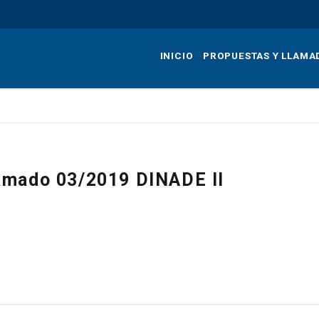
Pasar
al
contenido
INICIO
PROPUESTAS Y LLAMA
principal
amado 03/2019 DINADE II