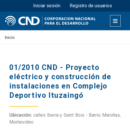
Menú superior
Pasar
Iniciar sesión
Registro de usuarios
al
contenido
principal
Inicio
01/2010 CND - Proyecto
eléctrico y construcción de
instalaciones en Complejo
Deportivo Ituzaingó
Ubicación:
calles Iberia y Saint Bois - Barrio Maroñas,
Montevideo