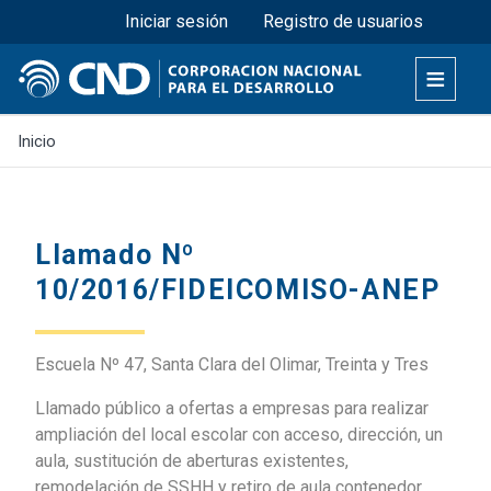
Menú superior
Pasar
Iniciar sesión
Registro de usuarios
al
contenido
principal
Inicio
Llamado Nº
10/2016/FIDEICOMISO-ANEP
Escuela Nº 47, Santa Clara del Olimar, Treinta y Tres
Llamado público a ofertas a empresas para realizar
ampliación del local escolar con acceso, dirección, un
aula, sustitución de aberturas existentes,
remodelación de SSHH y retiro de aula contenedor.