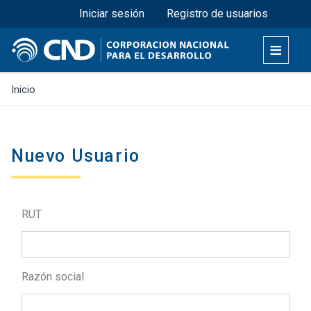
Menú superior
Pasar
Iniciar sesión
Registro de usuarios
al
contenido
principal
Inicio
Nuevo Usuario
RUT
Razón social