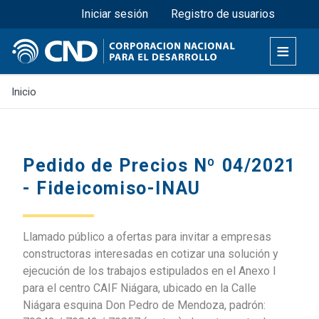
Menú superior
Pasar
Iniciar sesión
Registro de usuarios
al
contenido
principal
Inicio
Pedido de Precios Nº 04/2021
- Fideicomiso-INAU
Llamado público a ofertas para invitar a empresas
constructoras interesadas en cotizar una solución y
ejecución de los trabajos estipulados en el Anexo I
para el centro CAIF Niágara, ubicado en la Calle
Niágara esquina Don Pedro de Mendoza, padrón: