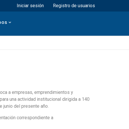
Menú superior
Iniciar sesión
Registro de usuarios
DOS
onvoca a empresas, emprendimientos y
ara una actividad institucional dirigida a 140
e junio del presente año.
entación correspondiente a