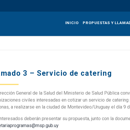
Pasar
al
contenido
INICIO
PROPUESTAS Y LLAMA
principal
amado 3 – Servicio de catering
irección General de la Salud del Ministerio de Salud Pública c
izaciones civiles interesadas en cotizar un servicio de catering p
nas, a realizarse en la ciudad de Montevideo/Uruguay el día 9 d
interesados deberán presentar su propuesta, junto con la docum
etariaprogramas@msp.gub.uy